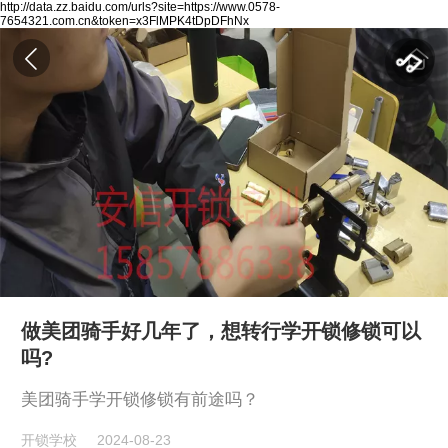
http://data.zz.baidu.com/urls?site=https://www.0578-
7654321.com.cn&token=x3FlMPK4tDpDFhNx
做美团骑手好几年了，想转行学开锁修锁可以
吗?
美团骑手学开锁修锁有前途吗？
开锁学校
2024-08-23