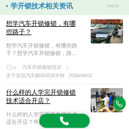
学开锁技术相关资讯
想学汽车开锁修锁，有哪
些路子？
想学汽车开锁修锁，有哪些路
子？想学汽车开锁修锁，路子
其实挺多的。最靠谱的是找那
汽车开锁修锁培训
0
种专门的锁具培训学校，课程
很系统，从解码到配钥匙都
关于安信汽车解码培训学校
2026/04/02
教。要是想实战快点，去大汽
修厂当学徒也行，跟着老师傅
什么样的人学完开锁修锁
天天上手练。还有些技术牛的
技术适合开店？
老师傅自己带徒弟，不过得擦
亮眼睛找对人，别被忽悠了。
什么样的人学完开锁修锁技术
一、去学校学还是当学徒，哪
适合开店？年龄偏大的人学完
个更靠谱？1、这得看你自己情