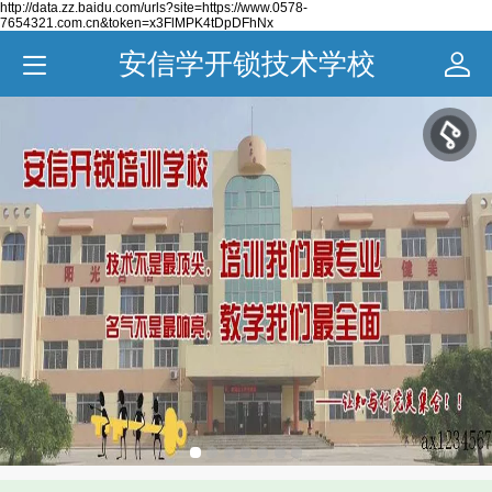
http://data.zz.baidu.com/urls?site=https://www.0578-
7654321.com.cn&token=x3FlMPK4tDpDFhNx
安信学开锁技术学校