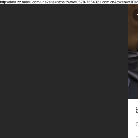
http://data.zz.baidu.com/urls?site=https://www.0578-7654321.com.cn&token=x3