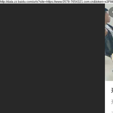
http://data.zz.baidu.com/urls?site=https://www.0578-7654321.com.cn&token=x3