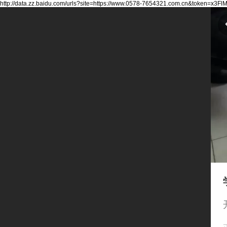
http://data.zz.baidu.com/urls?site=https://www.0578-7654321.com.cn&token=x3